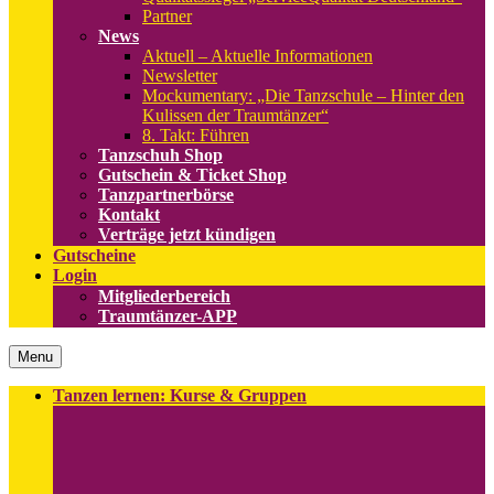
Partner
News
Aktuell
–
Aktuelle Informationen
Newsletter
Mockumentary: „Die Tanzschule – Hinter den
Kulissen der Traumtänzer“
8. Takt: Führen
Tanzschuh Shop
Gutschein & Ticket Shop
Tanzpartnerbörse
Kontakt
Verträge jetzt kündigen
Gutscheine
Login
Mitgliederbereich
Traumtänzer-APP
Menu
Tanzen lernen: Kurse & Gruppen