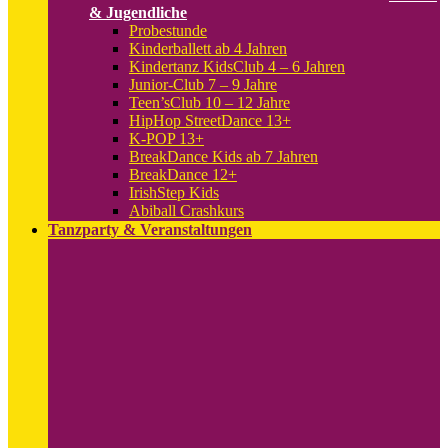
& Jugendliche
Probestunde
Kinderballett ab 4 Jahren
Kindertanz KidsClub 4 – 6 Jahren
Junior-Club 7 – 9 Jahre
Teen’sClub 10 – 12 Jahre
HipHop StreetDance 13+
K-POP 13+
BreakDance Kids ab 7 Jahren
BreakDance 12+
IrishStep Kids
Abiball Crashkurs
Tanzparty & Veranstaltungen