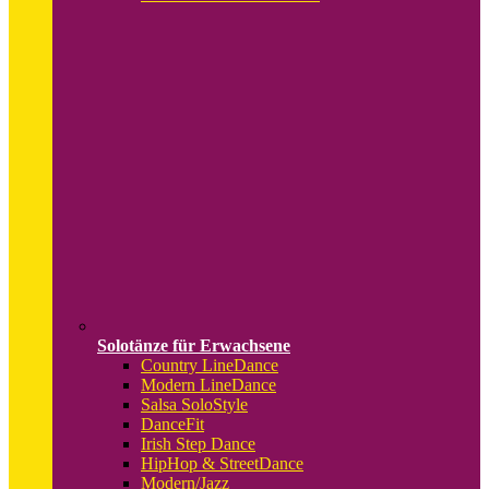
Solotänze für Erwachsene
Country LineDance
Modern LineDance
Salsa SoloStyle
DanceFit
Irish Step Dance
HipHop & StreetDance
Modern/Jazz