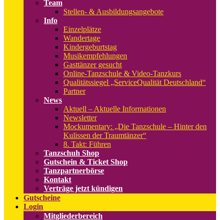
Team
Stellen- & Ausbildungsangebote
Info
Einzelplätze
Wandertage
Kindergeburtstag
Musikempfehlungen
Gasttänzer gesucht
Online-Tanzschule & Video-Tanzkurs
Qualitätssiegel „ServiceQualität Deutschland“
Partner
News
Aktuell
–
Aktuelle Informationen
Newsletter
Mockumentary: „Die Tanzschule – Hinter den
Kulissen der Traumtänzer“
8. Takt: Führen
Tanzschuh Shop
Gutschein & Ticket Shop
Tanzpartnerbörse
Kontakt
Verträge jetzt kündigen
Gutscheine
Login
Mitgliederbereich