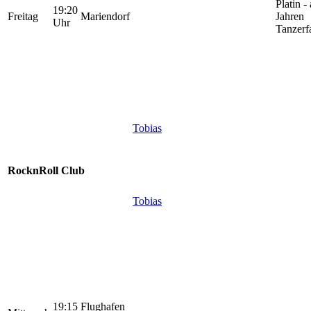
Platin -
19:20
Freitag
Mariendorf
Jahren
Uhr
Tanzerf
Tobias
RocknRoll Club
Tobias
19:15
Flughafen