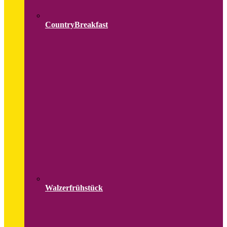
CountryBreakfast
Walzerfrühstück