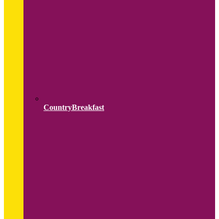
CountryBreakfast