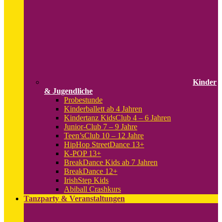
Kinder
& Jugendliche
Probestunde
Kinderballett ab 4 Jahren
Kindertanz KidsClub 4 – 6 Jahren
Junior-Club 7 – 9 Jahre
Teen’sClub 10 – 12 Jahre
HipHop StreetDance 13+
K-POP 13+
BreakDance Kids ab 7 Jahren
BreakDance 12+
IrishStep Kids
Abiball Crashkurs
Tanzparty & Veranstaltungen